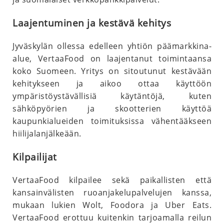
Laajentuminen ja kestävä kehitys
Jyväskylän ollessa edelleen yhtiön päämarkkina-
alue, VertaaFood on laajentanut toimintaansa
koko Suomeen. Yritys on sitoutunut kestävään
kehitykseen ja aikoo ottaa käyttöön
ympäristöystävällisiä käytäntöjä, kuten
sähköpyörien ja skootterien käyttöä
kaupunkialueiden toimituksissa vähentääkseen
hiilijalanjälkeään.
Kilpailijat
VertaaFood kilpailee sekä paikallisten että
kansainvälisten ruoanjakelupalvelujen kanssa,
mukaan lukien Wolt, Foodora ja Uber Eats.
VertaaFood erottuu kuitenkin tarjoamalla reilun