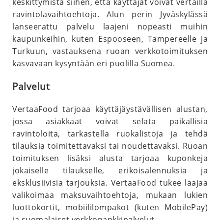
keskittymistä siihen, että käyttäjät voivat vertailla
ravintolavaihtoehtoja. Alun perin Jyväskylässä
lanseerattu palvelu laajeni nopeasti muihin
kaupunkeihin, kuten Espooseen, Tampereelle ja
Turkuun, vastauksena ruoan verkkotoimituksen
kasvavaan kysyntään eri puolilla Suomea.
Palvelut
VertaaFood tarjoaa käyttäjäystävällisen alustan,
jossa asiakkaat voivat selata paikallisia
ravintoloita, tarkastella ruokalistoja ja tehdä
tilauksia toimitettavaksi tai noudettavaksi. Ruoan
toimituksen lisäksi alusta tarjoaa kuponkeja
jokaiselle tilaukselle, erikoisalennuksia ja
eksklusiivisia tarjouksia. VertaaFood tukee laajaa
valikoimaa maksuvaihtoehtoja, mukaan lukien
luottokortit, mobiililompakot (kuten MobilePay)
ja suomalaiset verkkopankkipalvelut.