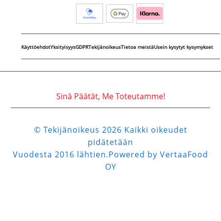
Käyttöehdot
Yksityisyys
GDPR
Tekijänoikeus
Tietoa meistä
Usein kysytyt kysymykset
Sinä Päätät, Me Toteutamme!
© Tekijänoikeus 2026 Kaikki oikeudet
pidätetään
Vuodesta 2016 lähtien.Powered by VertaaFood
OY