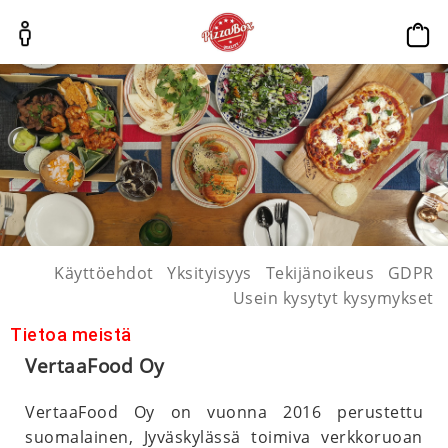
p
Käyttöehdot
Yksityisyys
Tekijänoikeus
GDPR
Usein kysytyt kysymykset
Tietoa meistä
VertaaFood Oy
VertaaFood Oy on vuonna 2016 perustettu
suomalainen, Jyväskylässä toimiva verkkoruoan